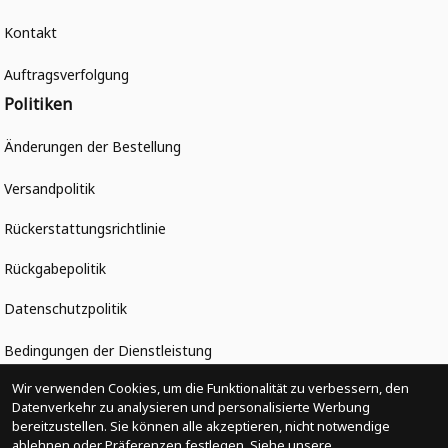
Kontakt
Auftragsverfolgung
Politiken
Änderungen der Bestellung
Versandpolitik
Rückerstattungsrichtlinie
Rückgabepolitik
Datenschutzpolitik
Bedingungen der Dienstleistung
Heute abonnieren
Wir verwenden Cookies, um die Funktionalität zu verbessern, den
Datenverkehr zu analysieren und personalisierte Werbung
Schließen Sie sich heute über 31.100 Gleichgesinnten an und 
bereitzustellen. Sie können alle akzeptieren, nicht notwendige
unterstützen Sie Unternehmen, die von Minderheiten geführt 
ablehnen oder Präferenzen festlegen. Siehe unsere