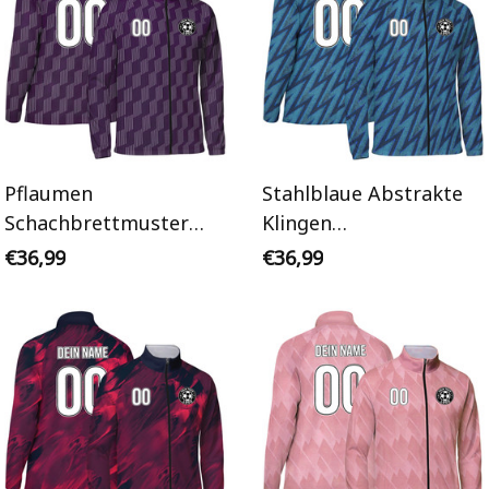
Pflaumen
Stahlblaue Abstrakte
Schachbrettmuster
Klingen
Personalisiertes
Personalisiertes
€36,99
€36,99
Trainingsanzug Jacke
Trainingsanzug Jacke