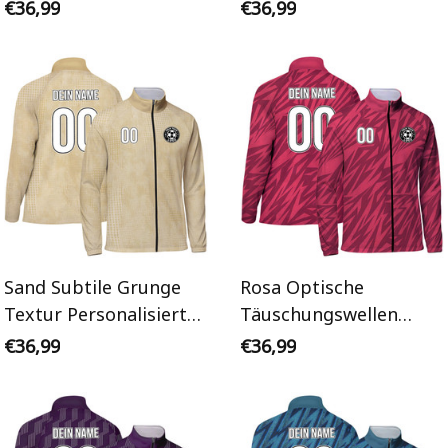
Personalisiertes
Trainingsanzug Jacke
€36,99
€36,99
Trainingsanzug Jacke
Sand Subtile Grunge
Rosa Optische
Textur Personalisiertes
Täuschungswellen
Trainingsanzug Jacke
Personalisiertes
€36,99
€36,99
Trainingsanzug Jacke