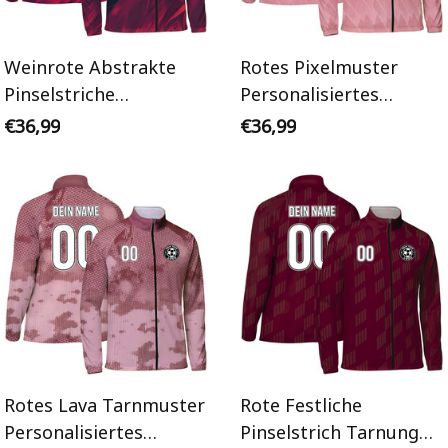
Weinrote Abstrakte
Rotes Pixelmuster
Pinselstriche
Personalisiertes
Personalisiertes
Trainingsanzug Jacke
€36,99
€36,99
Trainingsanzug Jacke
Rotes Lava Tarnmuster
Rote Festliche
Personalisiertes
Pinselstrich Tarnung