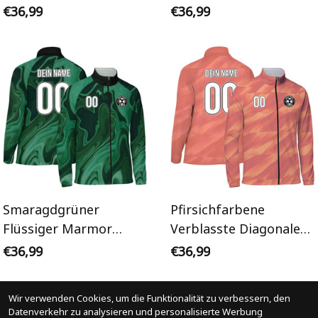
Trainingsanzug Jacke
Personalisiertes
€36,99
€36,99
Trainingsanzug Jacke
Smaragdgrüner
Pfirsichfarbene
Flüssiger Marmor
Verblasste Diagonale
Personalisiertes
Streifen
€36,99
€36,99
Trainingsanzug Jacke
Personalisiertes
Trainingsanzug Jacke
Wir verwenden Cookies, um die Funktionalität zu verbessern, den
Datenverkehr zu analysieren und personalisierte Werbung