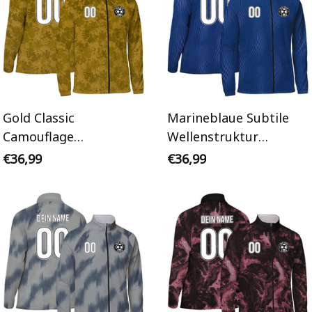
Gold Classic
Marineblaue Subtile
Camouflage
Wellenstruktur
Personalisiertes
Personalisiertes
€36,99
€36,99
Trainingsanzug Jacke
Trainingsanzug Jacke