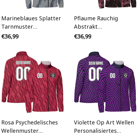
Marineblaues Splatter
Pflaume Rauchig
Tarnmuster
Abstrakt
Personalisiertes
Personalisiertes
€36,99
€36,99
Trainingsanzug Jacke
Trainingsanzug Jacke
Rosa Psychedelisches
Violette Op Art Wellen
Wellenmuster
Personalisiertes