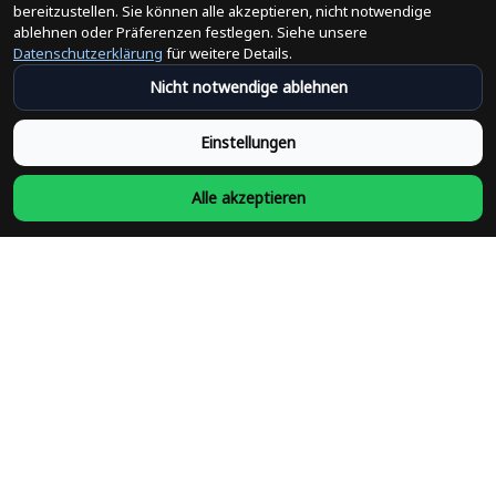
bereitzustellen. Sie können alle akzeptieren, nicht notwendige
ablehnen oder Präferenzen festlegen. Siehe unsere
Datenschutzerklärung
für weitere Details.
Nicht notwendige ablehnen
Einstellungen
Alle akzeptieren
Schwarz Dunkel
Rostnebelspritzer
Abstrakt Camouflage
Personalisiertes
Personalisiertes
Trainingsanzug Jacke
€36,99
€36,99
Trainingsanzug Jacke