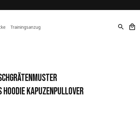
cke
Trainingsanzug
schgrätenmuster 
s Hoodie Kapuzenpullover