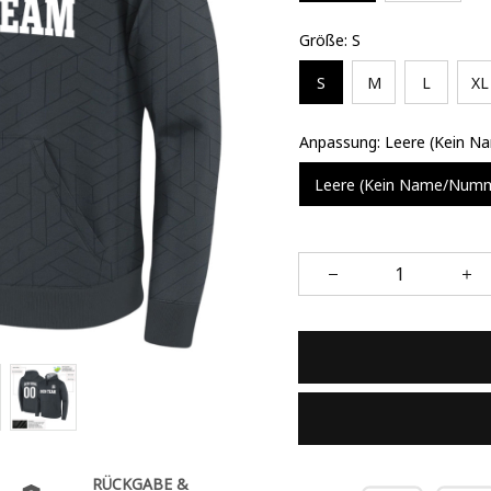
Größe: S
S
M
L
XL
Anpassung: Leere (Kein 
Leere (Kein Name/Num
RÜCKGABE &