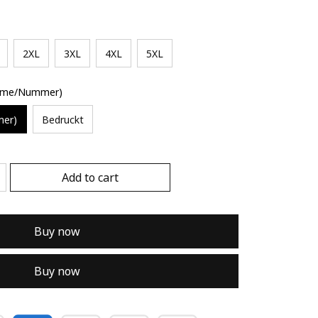
2XL
3XL
4XL
5XL
Name/Nummer)
mer)
Bedruckt
Add to cart
Buy now
Buy now