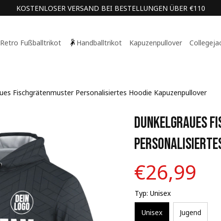
KOSTENLOSER VERSAND BEI BESTELLUNGEN ÜBER €110
Retro Fußballtrikot
Handballtrikot
Kapuzenpullover
Collegeja
ues Fischgrätenmuster Personalisiertes Hoodie Kapuzenpullover
Dunkelgraues Fi
Personalisierte
€26,99
Typ: Unisex
Unisex
Jugend