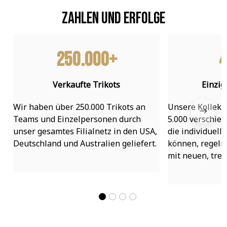
Zahlen und Erfolge
250.000+
4
Verkaufte Trikots
Einzig
Wir haben über 250.000 Trikots an 
Unsere Kollekti
Teams und Einzelpersonen durch 
5.000 verschied
unser gesamtes Filialnetz in den USA, 
die individuell
Deutschland und Australien geliefert.
können, regelmä
mit neuen, tre