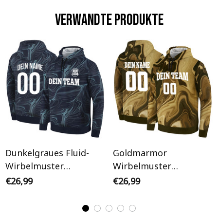
Verwandte Produkte
Dunkelgraues Fluid-
Goldmarmor
Wirbelmuster
Wirbelmuster
Personalisiertes
Personalisiertes
€26,99
€26,99
Hoodie
Hoodie
Kapuzenpullover
Kapuzenpullover