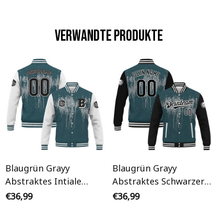
Verwandte Produkte
Blaugrün Grayy
Blaugrün Grayy
Abstraktes Intiale
Abstraktes Schwarzer
Weißer Ärmel
Ärmel Personalisiertes
€36,99
€36,99
Personalisiertes Varsity
Varsity College Jacke