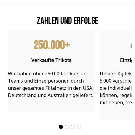
Zahlen und Erfolge
250.000+
4
Verkaufte Trikots
Einzig
Wir haben über 250.000 Trikots an 
Unsere Kollekti
Teams und Einzelpersonen durch 
5.000 verschied
unser gesamtes Filialnetz in den USA, 
die individuell
Deutschland und Australien geliefert.
können, regelmä
mit neuen, tre