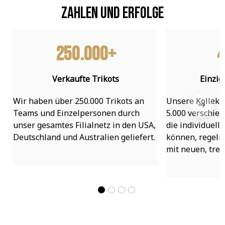
Zahlen und Erfolge
250.000+
4
Verkaufte Trikots
Einzig
Wir haben über 250.000 Trikots an 
Unsere Kollekti
Teams und Einzelpersonen durch 
5.000 verschied
unser gesamtes Filialnetz in den USA, 
die individuell
Deutschland und Australien geliefert.
können, regelmä
mit neuen, tre