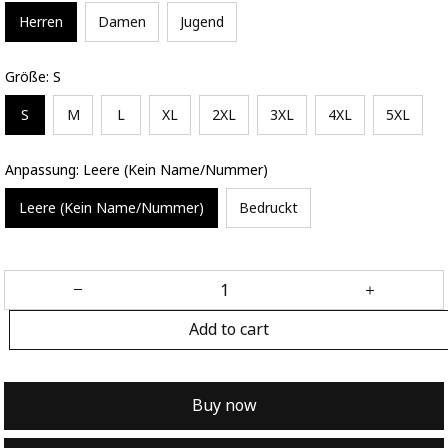
Herren
Damen
Jugend
Größe: S
S
M
L
XL
2XL
3XL
4XL
5XL
Anpassung: Leere (Kein Name/Nummer)
Leere (Kein Name/Nummer)
Bedruckt
Add to cart
Buy now