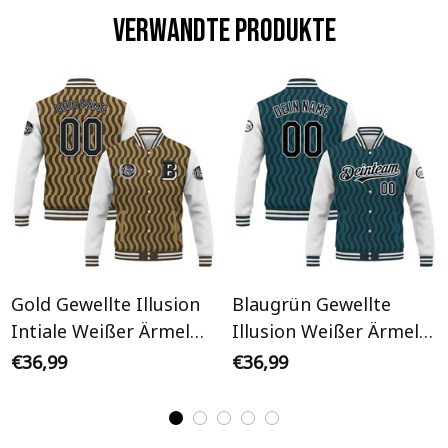
Verwandte Produkte
Gold Gewellte Illusion
Blaugrün Gewellte
Intiale Weißer Ärmel
Illusion Weißer Ärmel
Personalisiertes Varsity
Personalisiertes Varsity
€36,99
€36,99
College Jacke
College Jacke