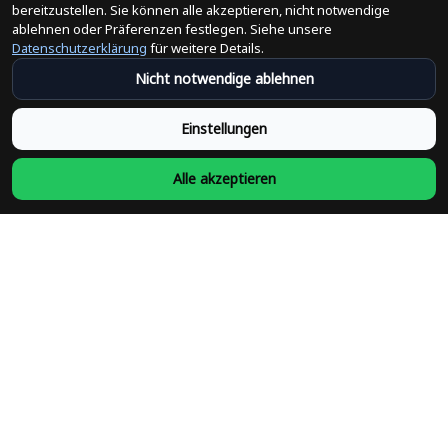
bereitzustellen. Sie können alle akzeptieren, nicht notwendige
ablehnen oder Präferenzen festlegen. Siehe unsere
Datenschutzerklärung
für weitere Details.
Nicht notwendige ablehnen
Einstellungen
Alle akzeptieren
Weiß Rot Abstrakt
Schwarz Weißes Sieges
Nahtlose
Aura Muster
Personalisiertes
Personalisiertes
€14,99
€14,99
Handballtrikot
Handballtrikot