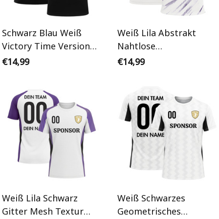
Schwarz Blau Weiß
Weiß Lila Abstrakt
Victory Time Version
Nahtlose
Personalisiertes
Personalisiertes
€14,99
€14,99
Handballtrikot
Handballtrikot
Weiß Lila Schwarz
Weiß Schwarzes
Gitter Mesh Textur
Geometrisches