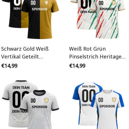
Schwarz Gold Weiß
Weiß Rot Grün
Vertikal Geteilt
Pinselstrich Heritage
Zweifarbig
Victory
€14,99
€14,99
Personalisiertes
Personalisiertes
Handballtrikot
Handballtrikot