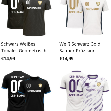
Schwarz Weißes
Weiß Schwarz Gold
Tonales Geometrisches
Sauber Präzision
Geschwindigkeitsmust
Personalisiertes
€14,99
€14,99
er Personalisiertes
Handballtrikot
Handballtrikot