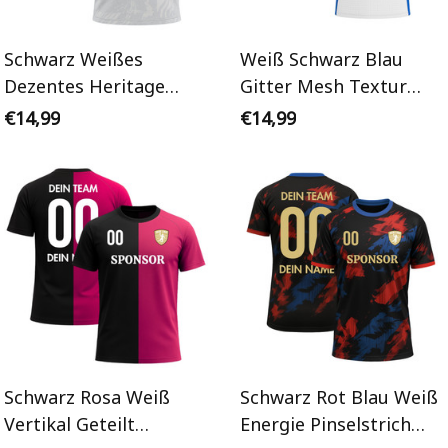
Schwarz Weißes
Weiß Schwarz Blau
Dezentes Heritage
Gitter Mesh Textur
Grafik Overlay
Personalisiertes
€14,99
€14,99
Personalisiertes
Handballtrikot
Handballtrikot
Schwarz Rosa Weiß
Schwarz Rot Blau Weiß
Vertikal Geteilt
Energie Pinselstrich