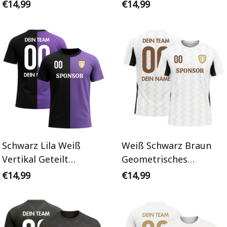
Zweifarbig
Personalisiertes
€14,99
€14,99
Personalisiertes
Handballtrikot
Handballtrikot
Schwarz Lila Weiß
Weiß Schwarz Braun
Vertikal Geteilt
Geometrisches
Zweifarbig
Wellenmuster
€14,99
€14,99
Personalisiertes
Personalisiertes
Handballtrikot
Handballtrikot