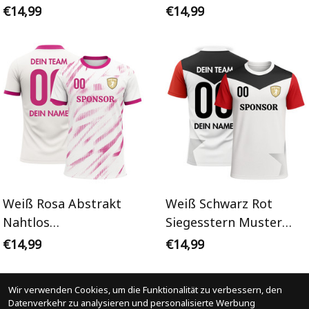
Personalisiertes
Wellenmuster
€14,99
€14,99
Handballtrikot
Personalisiertes
Handballtrikot
Weiß Rosa Abstrakt
Weiß Schwarz Rot
Nahtlos
Siegesstern Muster
Personalisiertes
Personalisiertes
€14,99
€14,99
Handballtrikot
Handballtrikot
Wir verwenden Cookies, um die Funktionalität zu verbessern, den
Datenverkehr zu analysieren und personalisierte Werbung