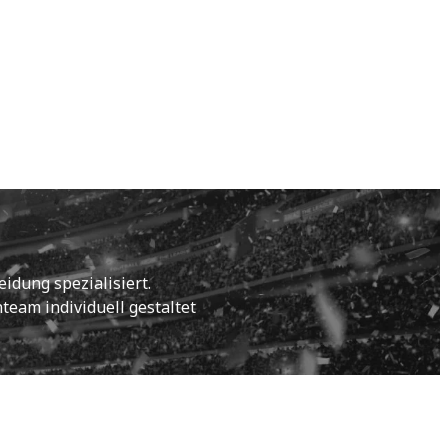
idung spezialisiert.
eam individuell gestaltet 