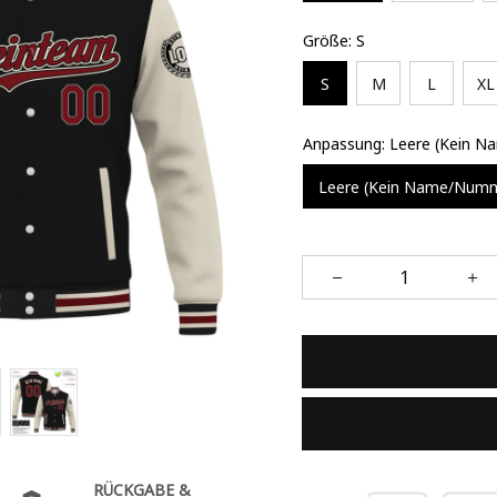
Größe: S
S
M
L
XL
Anpassung: Leere (Kein 
Leere (Kein Name/Num
RÜCKGABE &