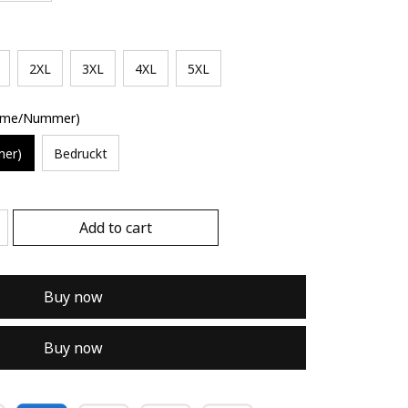
2XL
3XL
4XL
5XL
Name/Nummer)
mer)
Bedruckt
Add to cart
Buy now
Buy now