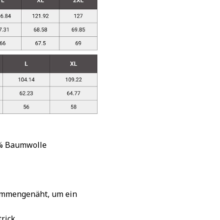
 % Baumwolle
sammengenäht, um ein
rick