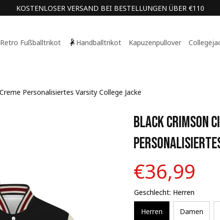
KOSTENLOSER VERSAND BEI BESTELLUNGEN ÜBER €110
Retro Fußballtrikot
Handballtrikot
Kapuzenpullover
Collegeja
reme Personalisiertes Varsity College Jacke
Black Crimson C
Personalisiertes
€36,99
Geschlecht: Herren
Herren
Damen