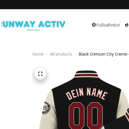
Fußballtrikot
Home
All products
Black Crimson City Creme-C