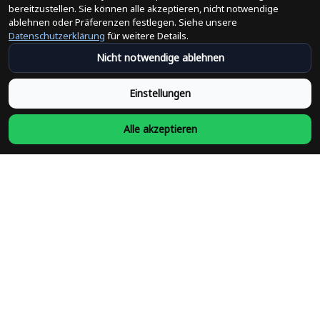
bereitzustellen. Sie können alle akzeptieren, nicht notwendige
Änderungen der Bestellung
ablehnen oder Präferenzen festlegen. Siehe unsere
Datenschutzerklärung
für weitere Details.
Versandpolitik
Nicht notwendige ablehnen
Rückerstattungsrichtlinie
Einstellungen
Rückgabepolitik
Alle akzeptieren
Datenschutzpolitik
Bedingungen der Dienstleistung
Heute abonnieren
Schließen Sie sich heute über 31.100 Gleichgesinnten an und 
unterstützen Sie Unternehmen, die von Minderheiten geführt 
werden