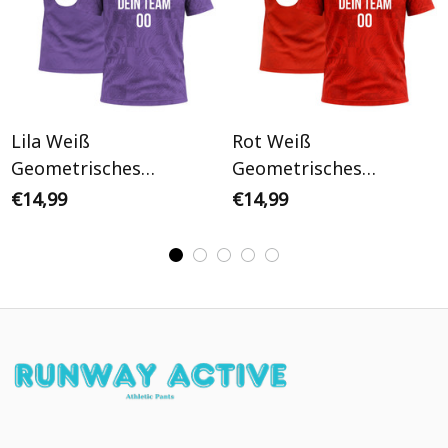
Lila Weiß
Rot Weiß
Geometrisches
Geometrisches
Camouflage Mosaik
Camouflage Mosaik
€14,99
€14,99
Personalisiertes
Personalisiertes
Fußballtrikot
Fußballtrikot