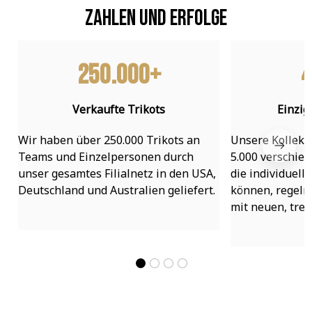
Zahlen und Erfolge
250.000+
4
Verkaufte Trikots
Einzig
Wir haben über 250.000 Trikots an 
Unsere Kollekti
Teams und Einzelpersonen durch 
5.000 verschied
unser gesamtes Filialnetz in den USA, 
die individuell
Deutschland und Australien geliefert.
können, regelmä
mit neuen, tre