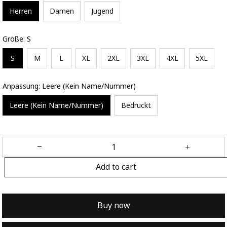
Herren
Damen
Jugend
Größe: S
S
M
L
XL
2XL
3XL
4XL
5XL
Anpassung: Leere (Kein Name/Nummer)
Leere (Kein Name/Nummer)
Bedruckt
Add to cart
Buy now