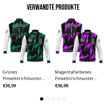
Verwandte Produkte
Grünes
Magentafarbenes
Pinselstrichmuster
Pinselstrichmuster
Initiale Personalisiertes
Initiale Personalisiertes
€36,99
€36,99
Varsity College Jacke
Varsity College Jacke