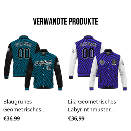
Verwandte Produkte
Blaugrünes
Lila Geometrisches
Geometrisches
Labyrinthmuster
Labyrinthmuster
Initiale Personalisiertes
€36,99
€36,99
Schwarz Ärmel
Varsity College Jacke