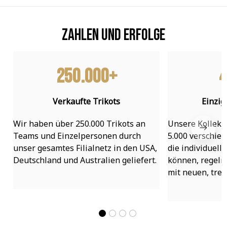
Zahlen und Erfolge
250.000+
4
Verkaufte Trikots
Einzig
Wir haben über 250.000 Trikots an 
Unsere Kollekti
Teams und Einzelpersonen durch 
5.000 verschied
unser gesamtes Filialnetz in den USA, 
die individuell
Deutschland und Australien geliefert.
können, regelmä
mit neuen, tre