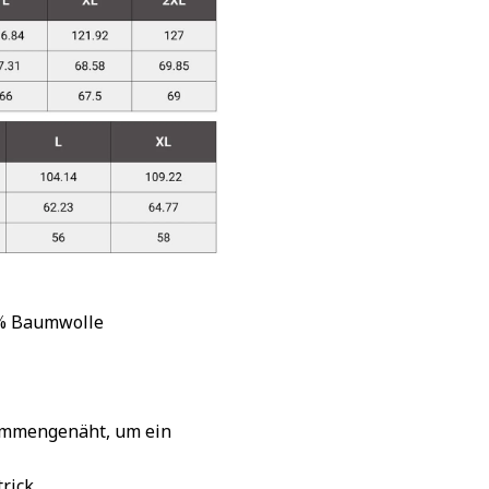
 % Baumwolle
sammengenäht, um ein
rick