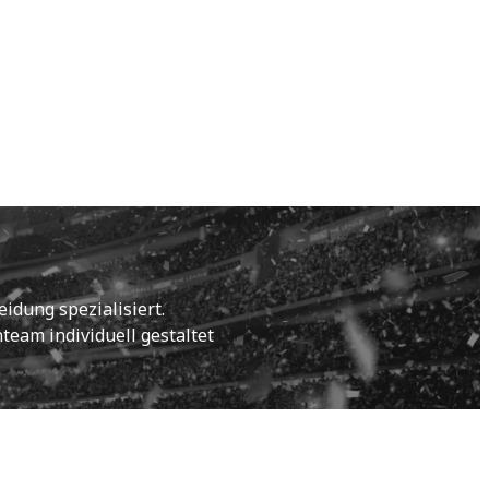
idung spezialisiert.
eam individuell gestaltet 