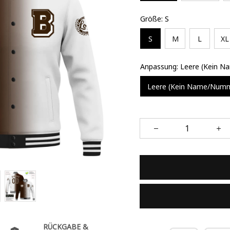
Größe: S
S
M
L
XL
Anpassung: Leere (Kein 
Leere (Kein Name/Num
RÜCKGABE &