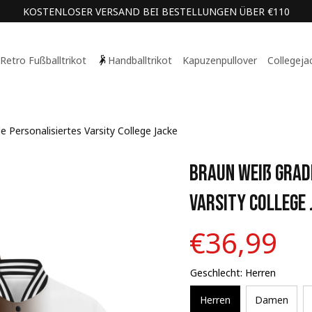
KOSTENLOSER VERSAND BEI BESTELLUNGEN ÜBER €110
Retro Fußballtrikot
Handballtrikot
Kapuzenpullover
Collegeja
e Personalisiertes Varsity College Jacke
Braun Weiß Gradi
Varsity College 
€36,99
Geschlecht: Herren
Herren
Damen