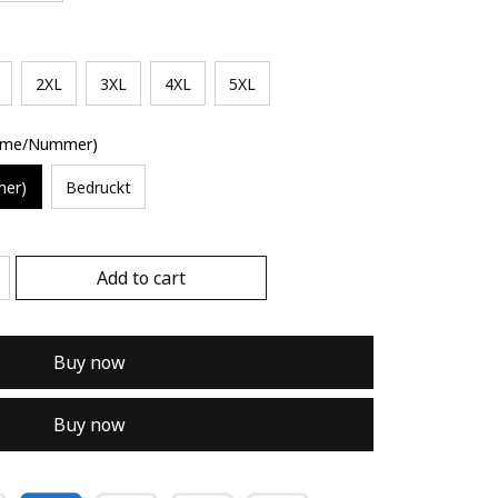
2XL
3XL
4XL
5XL
Name/Nummer)
mer)
Bedruckt
Add to cart
Buy now
Buy now