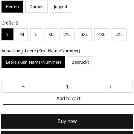
Herren
Damen
Jugend
Größe: S
S
M
L
XL
2XL
3XL
4XL
5XL
Anpassung: Leere (Kein Name/Nummer)
Leere (Kein Name/Nummer)
Bedruckt
Add to cart
Buy now