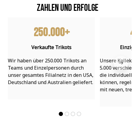
Zahlen und Erfolge
250.000+
4
Verkaufte Trikots
Einzig
Wir haben über 250.000 Trikots an 
Unsere Kollekti
Teams und Einzelpersonen durch 
5.000 verschied
unser gesamtes Filialnetz in den USA, 
die individuell
Deutschland und Australien geliefert.
können, regelmä
mit neuen, tre