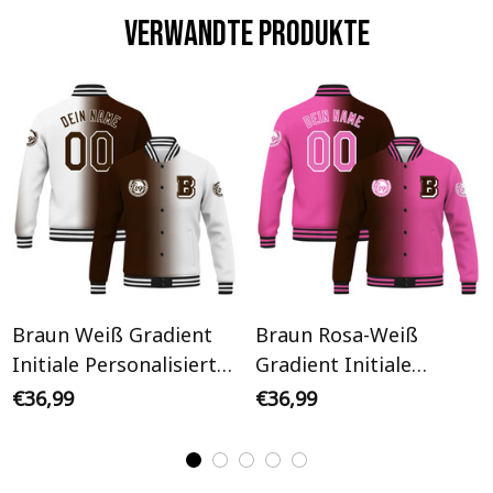
Verwandte Produkte
Braun Weiß Gradient
Braun Rosa-Weiß
Initiale Personalisiertes
Gradient Initiale
Varsity College Jacke
Personalisiertes Varsity
€36,99
€36,99
College Jacke