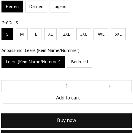
Herren
Damen
Jugend
Größe: S
S
M
L
XL
2XL
3XL
4XL
5XL
Anpassung: Leere (Kein Name/Nummer)
Leere (Kein Name/Nummer)
Bedruckt
Add to cart
Buy now