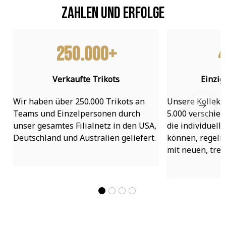
Zahlen und Erfolge
250.000+
4
Verkaufte Trikots
Einzig
Wir haben über 250.000 Trikots an 
Unsere Kollekti
Teams und Einzelpersonen durch 
5.000 verschied
unser gesamtes Filialnetz in den USA, 
die individuell
Deutschland und Australien geliefert.
können, regelmä
mit neuen, tre