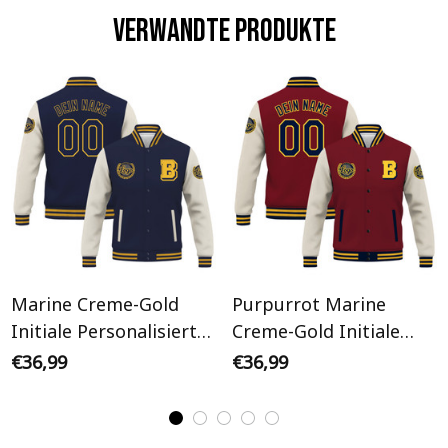
Verwandte Produkte
Marine Creme-Gold
Purpurrot Marine
Initiale Personalisiertes
Creme-Gold Initiale
Varsity College Jacke
Personalisiertes Varsity
€36,99
€36,99
College Jacke