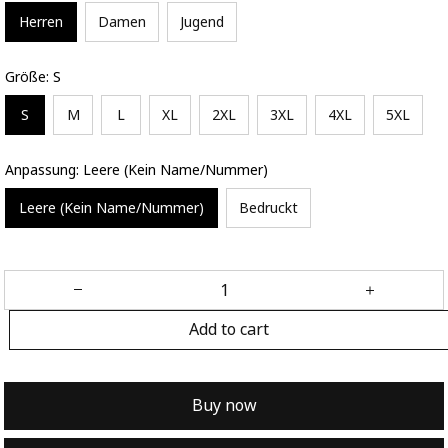
Herren
Damen
Jugend
Größe: S
S
M
L
XL
2XL
3XL
4XL
5XL
Anpassung: Leere (Kein Name/Nummer)
Leere (Kein Name/Nummer)
Bedruckt
Add to cart
Buy now