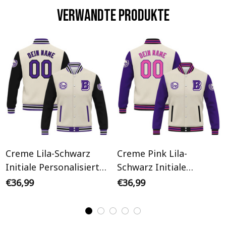
Verwandte Produkte
Creme Lila-Schwarz
Creme Pink Lila-
Initiale Personalisiertes
Schwarz Initiale
Varsity College Jacke
Personalisiertes Varsity
€36,99
€36,99
College Jacke