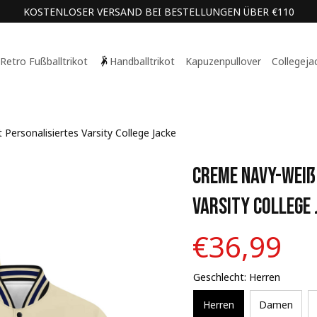
KOSTENLOSER VERSAND BEI BESTELLUNGEN ÜBER €110
Retro Fußballtrikot
Handballtrikot
Kapuzenpullover
Collegeja
ersonalisiertes Varsity College Jacke
Creme Navy-Weiß 
Varsity College 
€36,99
Geschlecht: Herren
Herren
Damen