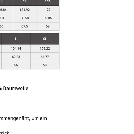
 % Baumwolle
sammengenäht, um ein
rick