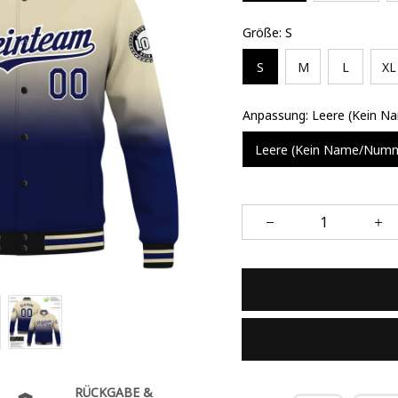
Größe: S
S
M
L
XL
Anpassung: Leere (Kein 
Leere (Kein Name/Num
RÜCKGABE &