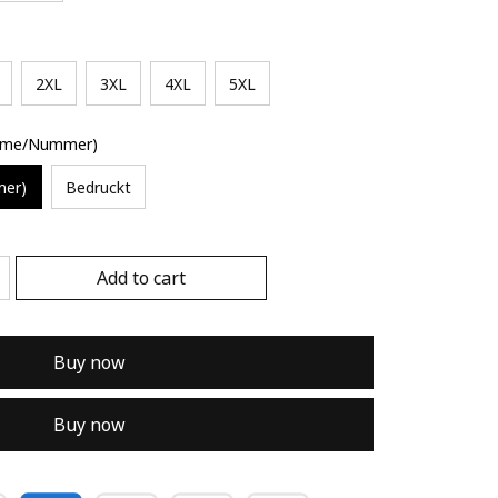
2XL
3XL
4XL
5XL
Name/Nummer)
mer)
Bedruckt
Add to cart
Buy now
Buy now