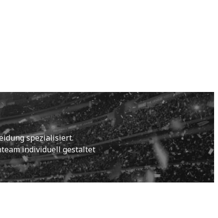
idung spezialisiert.
eam individuell gestaltet 