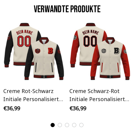
Verwandte Produkte
Creme Rot-Schwarz
Creme Schwarz-Rot
Initiale Personalisiertes
Initiale Personalisiertes
Varsity College Jacke
Varsity College Jacke
€36,99
€36,99