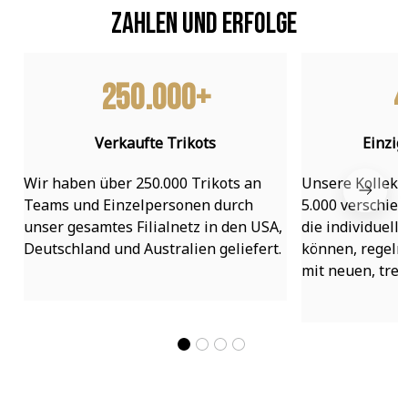
Zahlen und Erfolge
250.000+
4
Verkaufte Trikots
Einzig
Wir haben über 250.000 Trikots an 
Unsere Kollekti
Teams und Einzelpersonen durch 
5.000 verschied
unser gesamtes Filialnetz in den USA, 
die individuell
Deutschland und Australien geliefert.
können, regelmä
mit neuen, tre