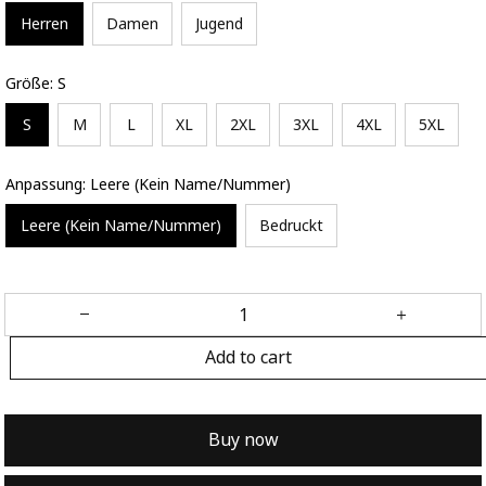
Herren
Damen
Jugend
Größe: S
S
M
L
XL
2XL
3XL
4XL
5XL
Anpassung: Leere (Kein Name/Nummer)
Leere (Kein Name/Nummer)
Bedruckt
Add to cart
Buy now