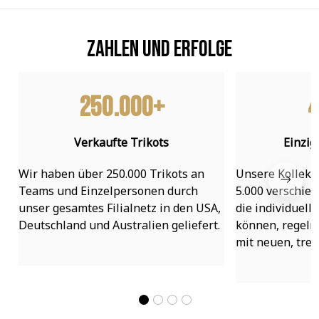
Zahlen und Erfolge
250.000+
4
Verkaufte Trikots
Einzig
Wir haben über 250.000 Trikots an 
Unsere Kollekti
Teams und Einzelpersonen durch 
5.000 verschied
unser gesamtes Filialnetz in den USA, 
die individuell
Deutschland und Australien geliefert.
können, regelmä
mit neuen, tre