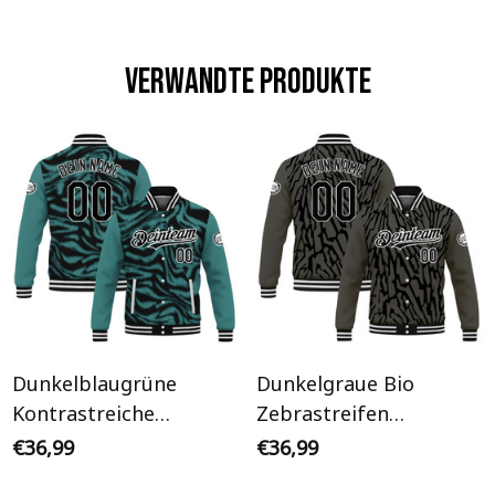
Verwandte Produkte
Dunkelblaugrüne
Dunkelgraue Bio
Kontrastreiche
Zebrastreifen
Zebrastreifen
Streetwear Cyberpunk
€36,99
€36,99
Streetwear Cyberpunk
Personalisiertes Varsity