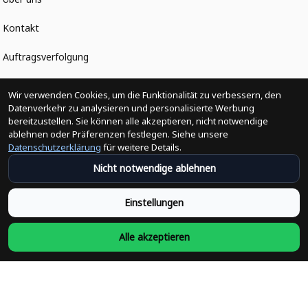
Kontakt
Auftragsverfolgung
Politiken
Wir verwenden Cookies, um die Funktionalität zu verbessern, den
Datenverkehr zu analysieren und personalisierte Werbung
bereitzustellen. Sie können alle akzeptieren, nicht notwendige
Änderungen der Bestellung
ablehnen oder Präferenzen festlegen. Siehe unsere
Datenschutzerklärung
für weitere Details.
Versandpolitik
Nicht notwendige ablehnen
Rückerstattungsrichtlinie
Einstellungen
Rückgabepolitik
Alle akzeptieren
Datenschutzpolitik
Bedingungen der Dienstleistung