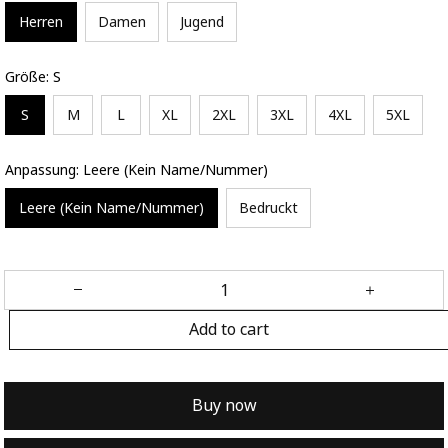
Herren
Damen
Jugend
Größe: S
S
M
L
XL
2XL
3XL
4XL
5XL
Anpassung: Leere (Kein Name/Nummer)
Leere (Kein Name/Nummer)
Bedruckt
Add to cart
Buy now