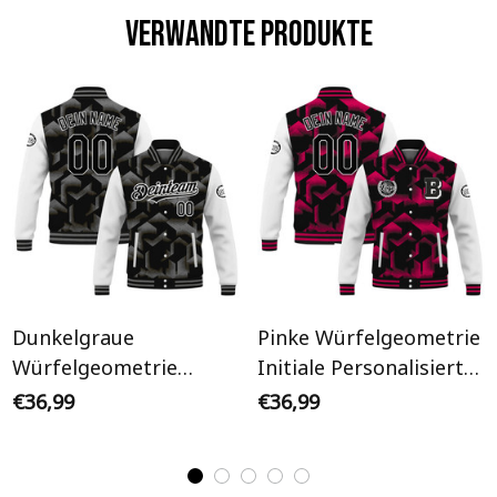
Verwandte Produkte
Dunkelgraue
Pinke Würfelgeometrie
Würfelgeometrie
Initiale Personalisiertes
Weißer Ärmel
Varsity College Jacke
€36,99
€36,99
Personalisiertes Varsity
College Jacke