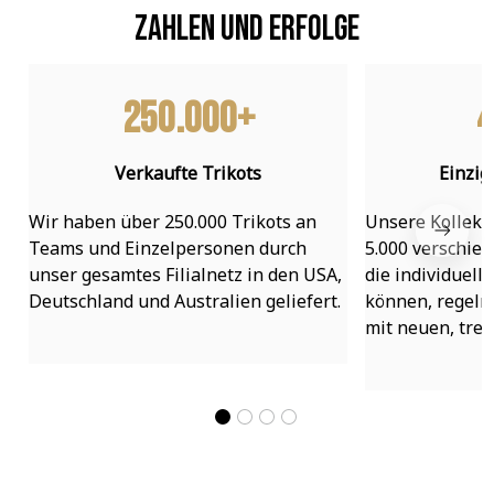
Zahlen und Erfolge
250.000+
4
Verkaufte Trikots
Einzig
Wir haben über 250.000 Trikots an 
Unsere Kollekti
Teams und Einzelpersonen durch 
5.000 verschied
unser gesamtes Filialnetz in den USA, 
die individuell
Deutschland und Australien geliefert.
können, regelmä
mit neuen, tre