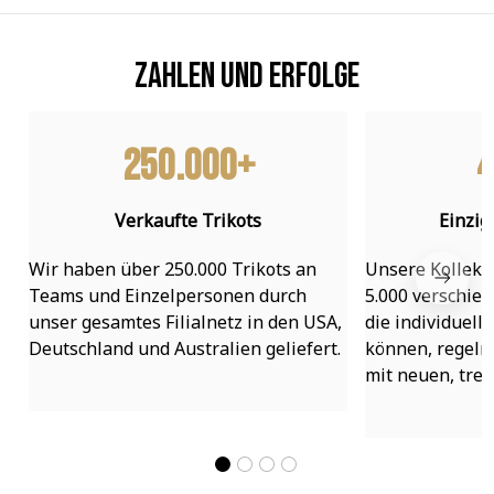
Zahlen und Erfolge
250.000+
4
Verkaufte Trikots
Einzig
Wir haben über 250.000 Trikots an 
Unsere Kollekti
Teams und Einzelpersonen durch 
5.000 verschied
unser gesamtes Filialnetz in den USA, 
die individuell
Deutschland und Australien geliefert.
können, regelmä
mit neuen, tre