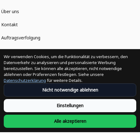
Über uns
Kontakt
Auftragsverfolgung
Politiken
Wir verwenden Cookies, um die Funktionalität zu verbessern, den
Datenverkehr zu analysieren und personalisierte Werbung
bereitzustellen. Sie können alle akzeptieren, nicht notwendige
Änderungen der Bestellung
ablehnen oder Präferenzen festlegen. Siehe unsere
Datenschutzerklärung
für weitere Details.
Versandpolitik
Nicht notwendige ablehnen
Rückerstattungsrichtlinie
Einstellungen
Rückgabepolitik
Alle akzeptieren
Datenschutzpolitik
Bedingungen der Dienstleistung