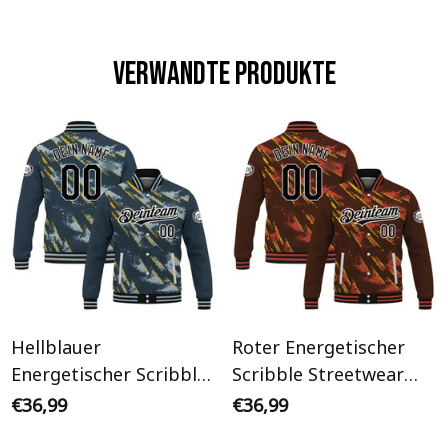
Verwandte Produkte
Hellblauer
Roter Energetischer
Energetischer Scribble
Scribble Streetwear
Streetwear Cyberpunk
Cyberpunk
€36,99
€36,99
Personalisiertes Varsity
Personalisiertes Varsity