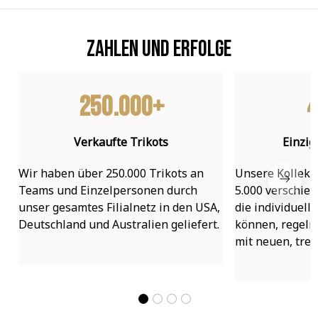
Zahlen und Erfolge
250.000+
4
Verkaufte Trikots
Einzig
Wir haben über 250.000 Trikots an 
Unsere Kollekti
Teams und Einzelpersonen durch 
5.000 verschied
unser gesamtes Filialnetz in den USA, 
die individuell
Deutschland und Australien geliefert.
können, regelmä
mit neuen, tre