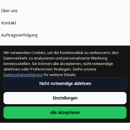
Über uns
Kontakt
Auftragsverfolgung
Politiken
Wir verwenden Cookies, um die Funktionalität zu verbessern, den
Datenverkehr zu analysieren und personalisierte Werbung
bereitzustellen. Sie können alle akzeptieren, nicht notwendige
Änderungen der Bestellung
ablehnen oder Präferenzen festlegen. Siehe unsere
Datenschutzerklärung
für weitere Details.
Versandpolitik
Nicht notwendige ablehnen
Rückerstattungsrichtlinie
Einstellungen
Rückgabepolitik
Alle akzeptieren
Datenschutzpolitik
Bedingungen der Dienstleistung