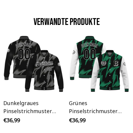
Verwandte Produkte
Dunkelgraues
Grünes
Pinselstrichmuster
Pinselstrichmuster
Schwarz Ärmel
Initiale Personalisiertes
€36,99
€36,99
Personalisiertes Varsity
Varsity College Jacke