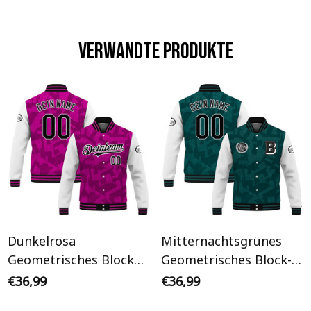
Verwandte Produkte
Dunkelrosa
Mitternachtsgrünes
Geometrisches Block
Geometrisches Block-
Camouflagemuster
Camouflagemuster
€36,99
€36,99
Weißer Ärmel
Initiale Personalisiertes