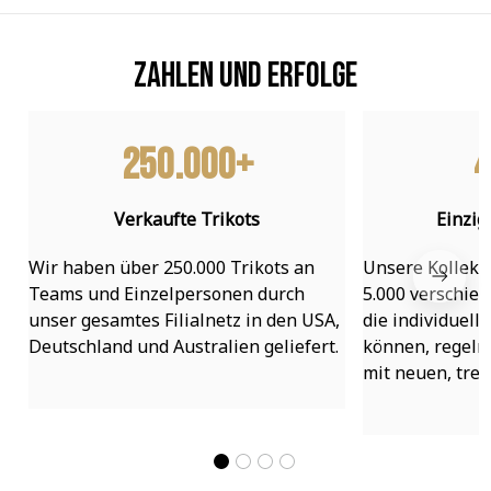
Zahlen und Erfolge
250.000+
4
Verkaufte Trikots
Einzig
Wir haben über 250.000 Trikots an 
Unsere Kollekti
Teams und Einzelpersonen durch 
5.000 verschied
unser gesamtes Filialnetz in den USA, 
die individuell
Deutschland und Australien geliefert.
können, regelmä
mit neuen, tre