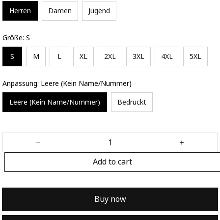
Herren
Damen
Jugend
Größe: S
S
M
L
XL
2XL
3XL
4XL
5XL
Anpassung: Leere (Kein Name/Nummer)
Leere (Kein Name/Nummer)
Bedruckt
Add to cart
Buy now