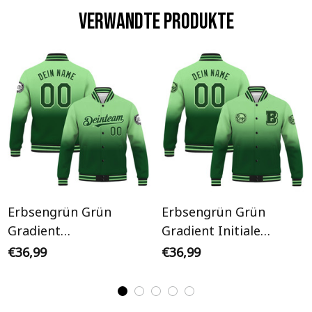
Verwandte Produkte
Erbsengrün Grün
Erbsengrün Grün
Gradient
Gradient Initiale
Personalisiertes Varsity
Personalisiertes Varsity
€36,99
€36,99
College Jacke
College Jacke