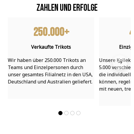
Zahlen und Erfolge
250.000+
4
Verkaufte Trikots
Einzig
Wir haben über 250.000 Trikots an 
Unsere Kollekti
Teams und Einzelpersonen durch 
5.000 verschied
unser gesamtes Filialnetz in den USA, 
die individuell
Deutschland und Australien geliefert.
können, regelmä
mit neuen, tre