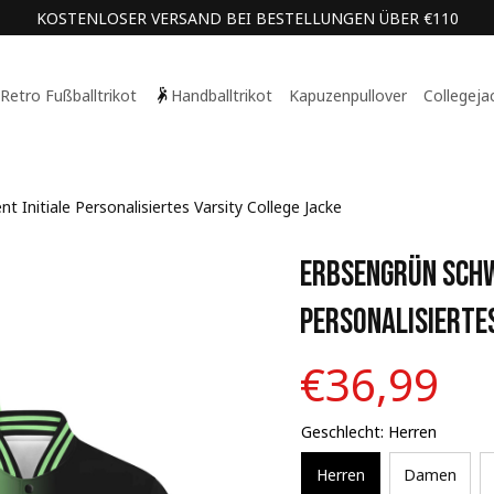
KOSTENLOSER VERSAND BEI BESTELLUNGEN ÜBER €110
Retro Fußballtrikot
Handballtrikot
Kapuzenpullover
Collegeja
 Initiale Personalisiertes Varsity College Jacke
Erbsengrün Schwa
Personalisiertes
€36,99
Geschlecht: Herren
Herren
Damen