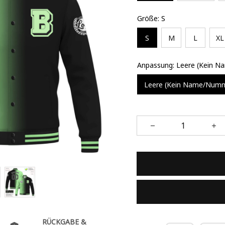
Größe: S
S
M
L
XL
Anpassung: Leere (Kein 
Leere (Kein Name/Num
RÜCKGABE &