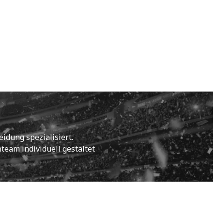
idung spezialisiert.
eam individuell gestaltet 