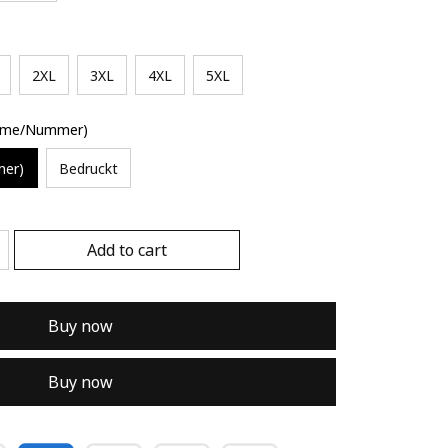
2XL
3XL
4XL
5XL
Name/Nummer)
mer)
Bedruckt
Add to cart
Buy now
Buy now