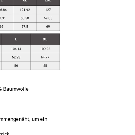
 % Baumwolle
sammengenäht, um ein
rick