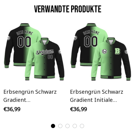
Verwandte Produkte
Erbsengrün Schwarz
Erbsengrün Schwarz
Gradient
Gradient Initiale
Personalisiertes Varsity
Personalisiertes Varsity
€36,99
€36,99
College Jacke
College Jacke