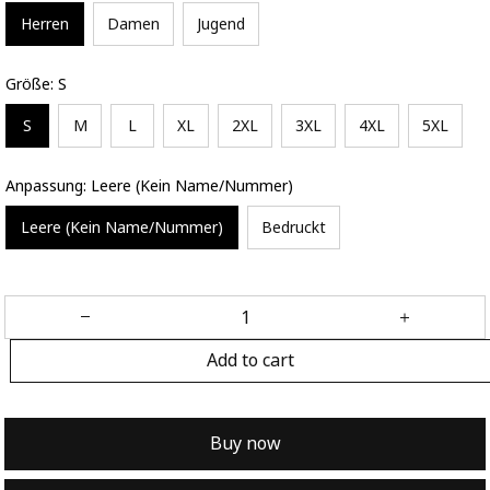
Herren
Damen
Jugend
Größe: S
S
M
L
XL
2XL
3XL
4XL
5XL
Anpassung: Leere (Kein Name/Nummer)
Leere (Kein Name/Nummer)
Bedruckt
Add to cart
Buy now