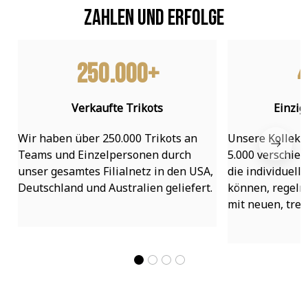
Zahlen und Erfolge
250.000+
4
Verkaufte Trikots
Einzig
Wir haben über 250.000 Trikots an 
Unsere Kollekti
Teams und Einzelpersonen durch 
5.000 verschied
unser gesamtes Filialnetz in den USA, 
die individuell
Deutschland und Australien geliefert.
können, regelmä
mit neuen, tre