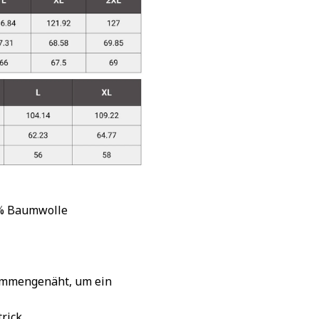
 % Baumwolle
sammengenäht, um ein
rick