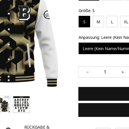
Größe: S
S
M
L
XL
Anpassung: Leere (Kein 
Leere (Kein Name/Num
RÜCKGABE &