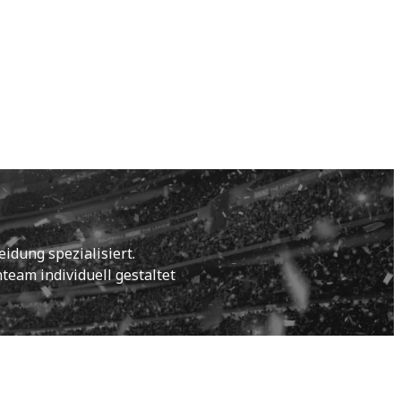
idung spezialisiert.
eam individuell gestaltet 