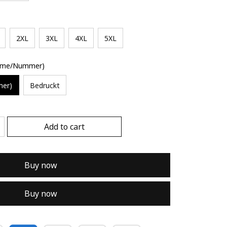
2XL
3XL
4XL
5XL
Name/Nummer)
mer)
Bedruckt
Add to cart
Buy now
Buy now