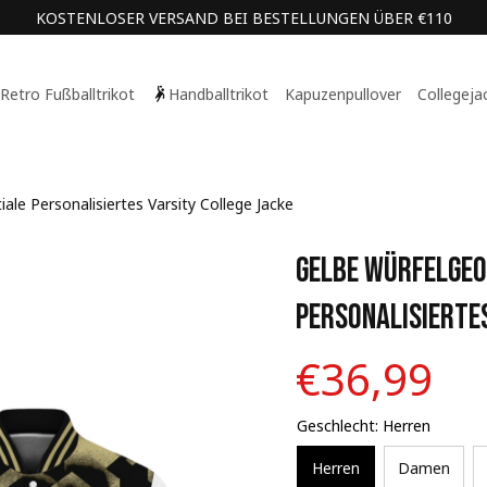
KOSTENLOSER VERSAND BEI BESTELLUNGEN ÜBER €110
Retro Fußballtrikot
Handballtrikot
Kapuzenpullover
Collegeja
ale Personalisiertes Varsity College Jacke
Gelbe Würfelgeom
Personalisiertes
€36,99
Geschlecht: Herren
Herren
Damen