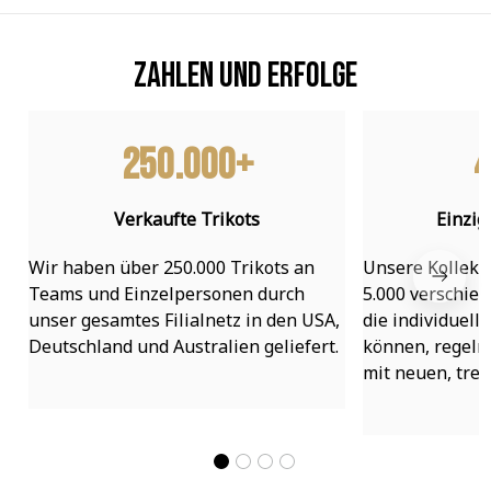
Zahlen und Erfolge
250.000+
4
Verkaufte Trikots
Einzig
Wir haben über 250.000 Trikots an 
Unsere Kollekti
Teams und Einzelpersonen durch 
5.000 verschied
unser gesamtes Filialnetz in den USA, 
die individuell
Deutschland und Australien geliefert.
können, regelmä
mit neuen, tre