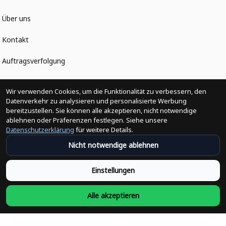
Über uns
Kontakt
Auftragsverfolgung
Politiken
Wir verwenden Cookies, um die Funktionalität zu verbessern, den
Datenverkehr zu analysieren und personalisierte Werbung
bereitzustellen. Sie können alle akzeptieren, nicht notwendige
Änderungen der Bestellung
ablehnen oder Präferenzen festlegen. Siehe unsere
Datenschutzerklärung
für weitere Details.
Versandpolitik
Nicht notwendige ablehnen
Rückerstattungsrichtlinie
Einstellungen
Rückgabepolitik
Alle akzeptieren
Datenschutzpolitik
Bedingungen der Dienstleistung