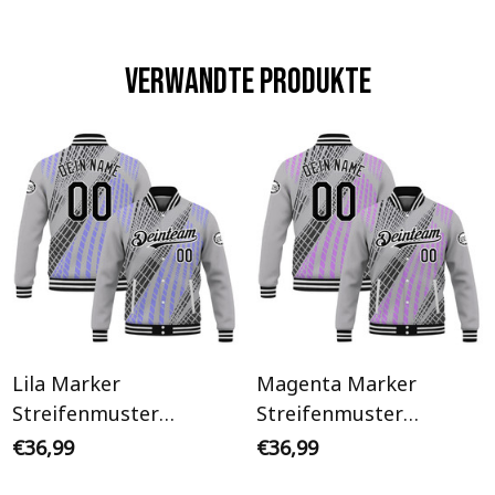
Verwandte Produkte
Lila Marker
Magenta Marker
Streifenmuster
Streifenmuster
Streetwear Cyberpunk
Streetwear Cyberpunk
€36,99
€36,99
Personalisiertes Varsity
Personalisiertes Varsity