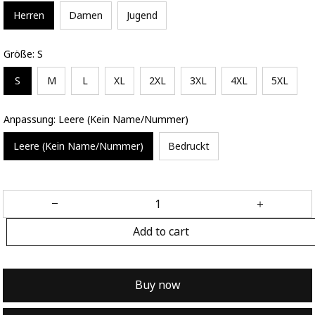
Herren
Damen
Jugend
Größe: S
S
M
L
XL
2XL
3XL
4XL
5XL
Anpassung: Leere (Kein Name/Nummer)
Leere (Kein Name/Nummer)
Bedruckt
Add to cart
Buy now