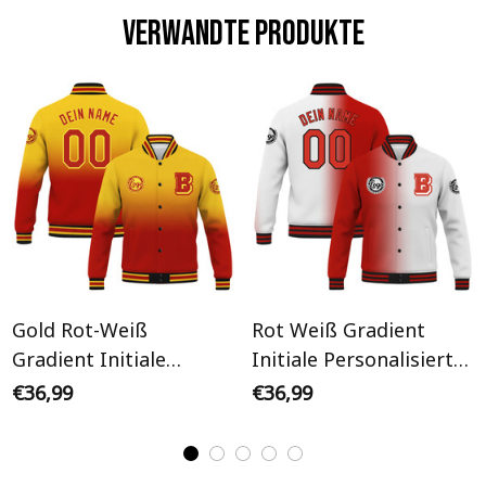
Verwandte Produkte
Gold Rot-Weiß
Rot Weiß Gradient
Gradient Initiale
Initiale Personalisiertes
Personalisiertes Varsity
Varsity College Jacke
€36,99
€36,99
College Jacke