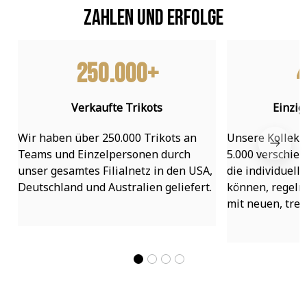
Zahlen und Erfolge
250.000+
4
Verkaufte Trikots
Einzig
Wir haben über 250.000 Trikots an 
Unsere Kollekti
Teams und Einzelpersonen durch 
5.000 verschied
unser gesamtes Filialnetz in den USA, 
die individuell
Deutschland und Australien geliefert.
können, regelmä
mit neuen, tre