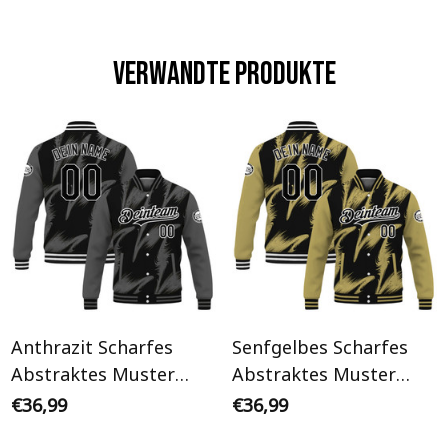
Verwandte Produkte
Anthrazit Scharfes
Senfgelbes Scharfes
Abstraktes Muster
Abstraktes Muster
Streetwear Cyberpunk
Streetwear Cyberpunk
€36,99
€36,99
Personalisiertes Varsity
Personalisiertes Varsity