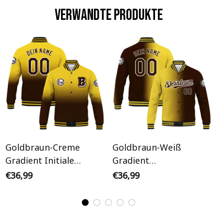
Verwandte Produkte
Goldbraun-Creme
Goldbraun-Weiß
Gradient Initiale
Gradient
Personalisiertes Varsity
Personalisiertes Varsity
€36,99
€36,99
College Jacke
College Jacke