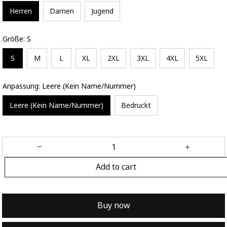
Herren
Damen
Jugend
Größe: S
S
M
L
XL
2XL
3XL
4XL
5XL
Anpassung: Leere (Kein Name/Nummer)
Leere (Kein Name/Nummer)
Bedruckt
Add to cart
Buy now