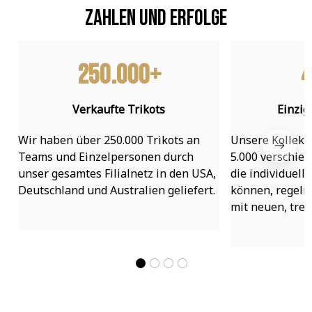
Zahlen und Erfolge
250.000+
4
Verkaufte Trikots
Einzig
Wir haben über 250.000 Trikots an 
Unsere Kollekti
Teams und Einzelpersonen durch 
5.000 verschied
unser gesamtes Filialnetz in den USA, 
die individuell
Deutschland und Australien geliefert.
können, regelmä
mit neuen, tre