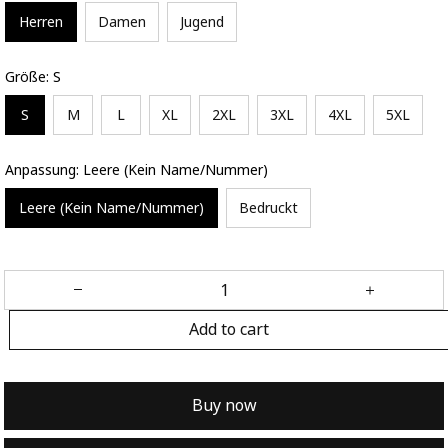
Herren
Damen
Jugend
Größe: S
S
M
L
XL
2XL
3XL
4XL
5XL
Anpassung: Leere (Kein Name/Nummer)
Leere (Kein Name/Nummer)
Bedruckt
Add to cart
Buy now