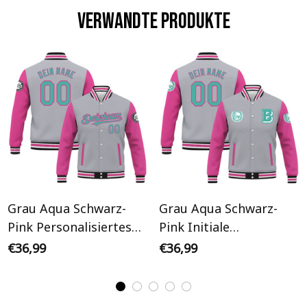
Verwandte Produkte
Grau Aqua Schwarz-
Grau Aqua Schwarz-
Pink Personalisiertes
Pink Initiale
Varsity College Jacke
Personalisiertes Varsity
€36,99
€36,99
College Jacke