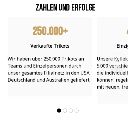
Zahlen und Erfolge
250.000+
4
Verkaufte Trikots
Einzig
Wir haben über 250.000 Trikots an 
Unsere Kollekti
Teams und Einzelpersonen durch 
5.000 verschied
unser gesamtes Filialnetz in den USA, 
die individuell
Deutschland und Australien geliefert.
können, regelmä
mit neuen, tre