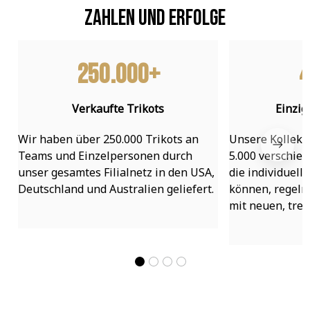
Zahlen und Erfolge
250.000+
4
Verkaufte Trikots
Einzig
Wir haben über 250.000 Trikots an 
Unsere Kollekti
Teams und Einzelpersonen durch 
5.000 verschied
unser gesamtes Filialnetz in den USA, 
die individuell
Deutschland und Australien geliefert.
können, regelmä
mit neuen, tre