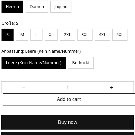
Herren
Damen
Jugend
Größe: S
S
M
L
XL
2XL
3XL
4XL
5XL
Anpassung: Leere (Kein Name/Nummer)
Leere (Kein Name/Nummer)
Bedruckt
Add to cart
Buy now