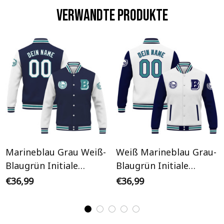
Verwandte Produkte
Marineblau Grau Weiß-
Weiß Marineblau Grau-
Blaugrün Initiale
Blaugrün Initiale
Personalisiertes Varsity
Personalisiertes Varsity
€36,99
€36,99
College Jacke
College Jacke