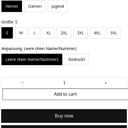
Herren
Damen
Jugend
Größe: S
S
M
L
XL
2XL
3XL
4XL
5XL
Anpassung: Leere (Kein Name/Nummer)
Leere (Kein Name/Nummer)
Bedruckt
Add to cart
Buy now