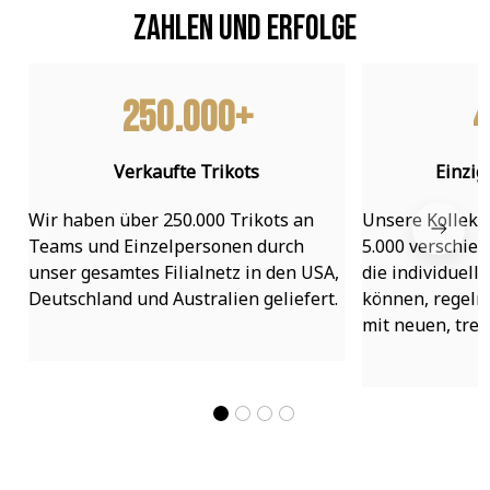
Zahlen und Erfolge
250.000+
4
Verkaufte Trikots
Einzig
Wir haben über 250.000 Trikots an 
Unsere Kollekti
Teams und Einzelpersonen durch 
5.000 verschied
unser gesamtes Filialnetz in den USA, 
die individuell
Deutschland und Australien geliefert.
können, regelmä
mit neuen, tre