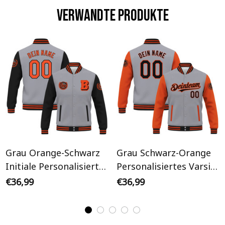
Verwandte Produkte
Grau Orange-Schwarz
Grau Schwarz-Orange
Initiale Personalisiertes
Personalisiertes Varsity
Varsity College Jacke
College Jacke
€36,99
€36,99