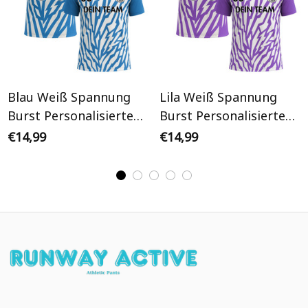
Blau Weiß Spannung
Lila Weiß Spannung
Burst Personalisiertes
Burst Personalisiertes
Retro Fußballtrikot
Retro Fußballtrikot
€14,99
€14,99