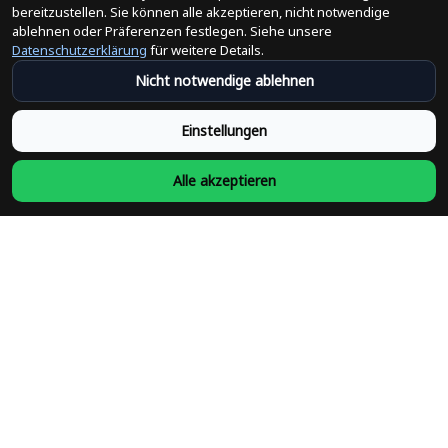
bereitzustellen. Sie können alle akzeptieren, nicht notwendige
Änderungen der Bestellung
ablehnen oder Präferenzen festlegen. Siehe unsere
Datenschutzerklärung
für weitere Details.
Versandpolitik
Nicht notwendige ablehnen
Rückerstattungsrichtlinie
Einstellungen
Rückgabepolitik
Alle akzeptieren
Datenschutzpolitik
Bedingungen der Dienstleistung
Heute abonnieren
Schließen Sie sich heute über 31.100 Gleichgesinnten an und 
unterstützen Sie Unternehmen, die von Minderheiten geführt 
werden