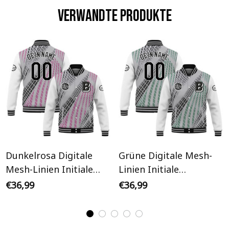
Verwandte Produkte
Dunkelrosa Digitale
Grüne Digitale Mesh-
Mesh-Linien Initiale
Linien Initiale
Personalisiertes Varsity
Personalisiertes Varsity
€36,99
€36,99
College Jacke
College Jacke