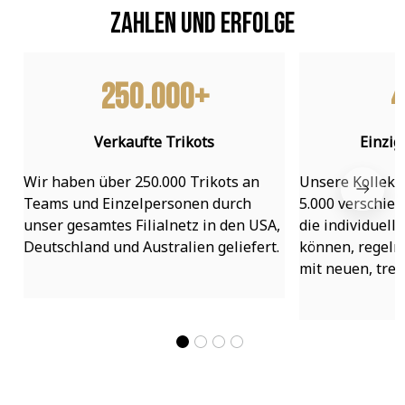
Zahlen und Erfolge
250.000+
4
Verkaufte Trikots
Einzig
Wir haben über 250.000 Trikots an 
Unsere Kollekti
Teams und Einzelpersonen durch 
5.000 verschied
unser gesamtes Filialnetz in den USA, 
die individuell
Deutschland und Australien geliefert.
können, regelmä
mit neuen, tre