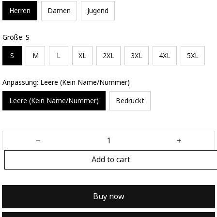
Herren
Damen
Jugend
Größe: S
S
M
L
XL
2XL
3XL
4XL
5XL
Anpassung: Leere (Kein Name/Nummer)
Leere (Kein Name/Nummer)
Bedruckt
Add to cart
Buy now