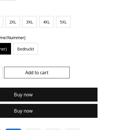
2XL
3XL
4XL
5XL
Name/Nummer)
mer)
Bedruckt
Add to cart
Buy now
Buy now