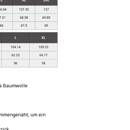
 % Baumwolle
sammengenäht, um ein
rick