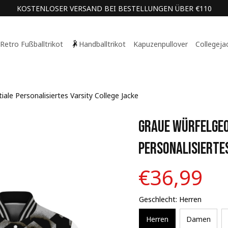
KOSTENLOSER VERSAND BEI BESTELLUNGEN ÜBER €110
Retro Fußballtrikot
Handballtrikot
Kapuzenpullover
Collegeja
ale Personalisiertes Varsity College Jacke
Graue Würfelgeom
Personalisiertes
€36,99
Geschlecht: Herren
Herren
Damen