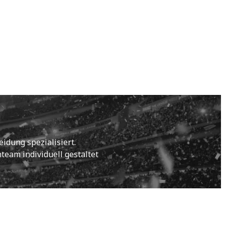
idung spezialisiert.
eam individuell gestaltet 