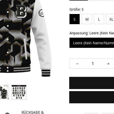
Größe: S
S
M
L
XL
Anpassung: Leere (Kein 
Leere (Kein Name/Num
RÜCKGABE &