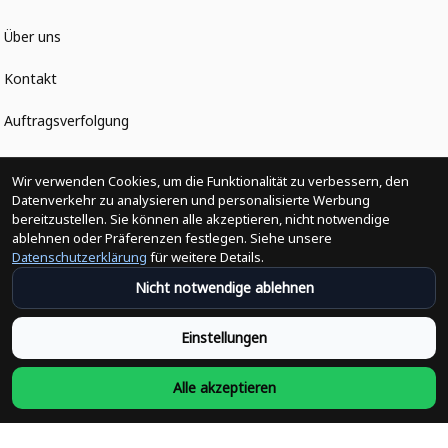
Über uns
Kontakt
Auftragsverfolgung
Politiken
Wir verwenden Cookies, um die Funktionalität zu verbessern, den
Datenverkehr zu analysieren und personalisierte Werbung
bereitzustellen. Sie können alle akzeptieren, nicht notwendige
Änderungen der Bestellung
ablehnen oder Präferenzen festlegen. Siehe unsere
Datenschutzerklärung
für weitere Details.
Versandpolitik
Nicht notwendige ablehnen
Rückerstattungsrichtlinie
Einstellungen
Rückgabepolitik
Alle akzeptieren
Datenschutzpolitik
Bedingungen der Dienstleistung