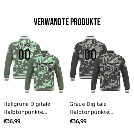
Verwandte Produkte
Hellgrüne Digitale
Graue Digitale
Halbtonpunkte
Halbtonpunkte
Streetwear Cyberpunk
Streetwear Cyberpunk
€36,99
€36,99
Personalisiertes Varsity
Personalisiertes Varsity