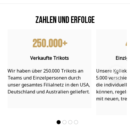
Zahlen und Erfolge
250.000+
4
Verkaufte Trikots
Einzig
Wir haben über 250.000 Trikots an 
Unsere Kollekti
Teams und Einzelpersonen durch 
5.000 verschied
unser gesamtes Filialnetz in den USA, 
die individuell
Deutschland und Australien geliefert.
können, regelmä
mit neuen, tre