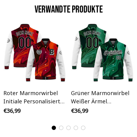
Verwandte Produkte
Roter Marmorwirbel
Grüner Marmorwirbel
Initiale Personalisiertes
Weißer Ärmel
Varsity College Jacke
Personalisiertes Varsity
€36,99
€36,99
College Jacke