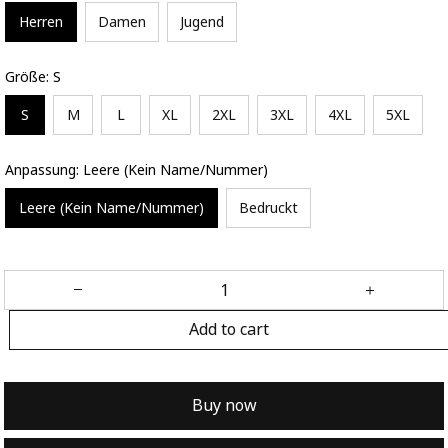
Herren
Damen
Jugend
Größe: S
S
M
L
XL
2XL
3XL
4XL
5XL
Anpassung: Leere (Kein Name/Nummer)
Leere (Kein Name/Nummer)
Bedruckt
Add to cart
Buy now