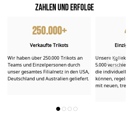
Zahlen und Erfolge
250.000+
4
Verkaufte Trikots
Einzig
Wir haben über 250.000 Trikots an 
Unsere Kollekti
Teams und Einzelpersonen durch 
5.000 verschied
unser gesamtes Filialnetz in den USA, 
die individuell
Deutschland und Australien geliefert.
können, regelmä
mit neuen, tre