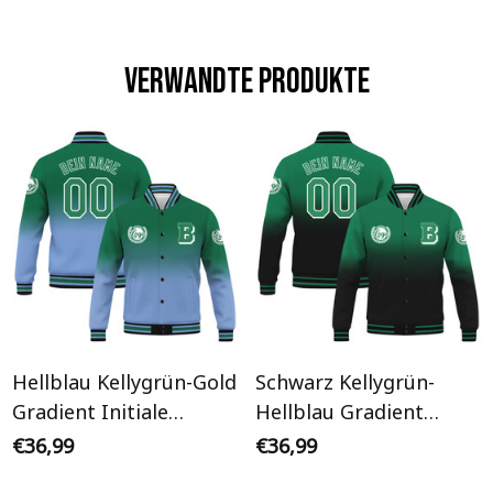
Verwandte Produkte
Hellblau Kellygrün-Gold
Schwarz Kellygrün-
Gradient Initiale
Hellblau Gradient
Personalisiertes Varsity
Initiale Personalisiertes
€36,99
€36,99
College Jacke
Varsity College Jacke