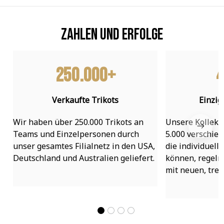
Zahlen und Erfolge
250.000+
4
Verkaufte Trikots
Einzig
Wir haben über 250.000 Trikots an 
Unsere Kollekti
Teams und Einzelpersonen durch 
5.000 verschied
unser gesamtes Filialnetz in den USA, 
die individuell
Deutschland und Australien geliefert.
können, regelmä
mit neuen, tre