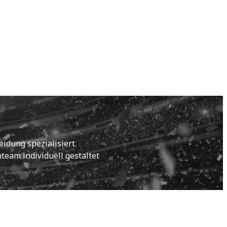
idung spezialisiert.
eam individuell gestaltet 