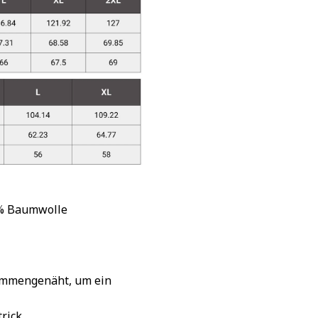
 % Baumwolle
sammengenäht, um ein
rick