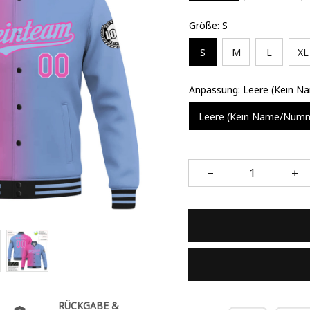
Größe: S
S
M
L
XL
Anpassung: Leere (Kein 
Leere (Kein Name/Num
RÜCKGABE &