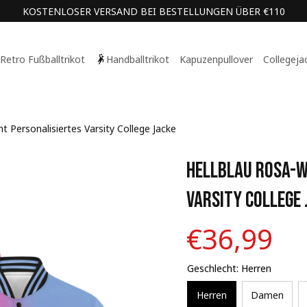
KOSTENLOSER VERSAND BEI BESTELLUNGEN ÜBER €110
Retro Fußballtrikot
Handballtrikot
Kapuzenpullover
Collegeja
t Personalisiertes Varsity College Jacke
Hellblau Rosa-We
Varsity College 
€36,99
Geschlecht: Herren
Herren
Damen