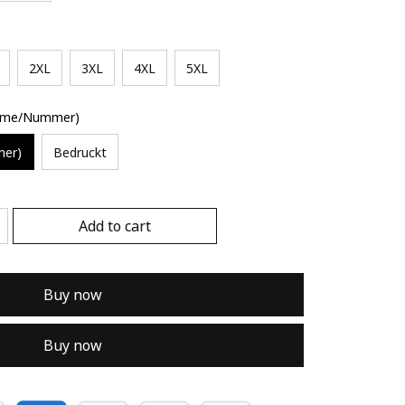
2XL
3XL
4XL
5XL
Name/Nummer)
mer)
Bedruckt
Add to cart
Buy now
Buy now