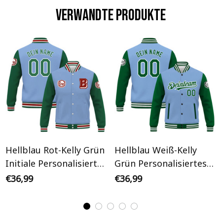
Verwandte Produkte
Hellblau Rot-Kelly Grün
Hellblau Weiß-Kelly
Initiale Personalisiertes
Grün Personalisiertes
Varsity College Jacke
Varsity College Jacke
€36,99
€36,99