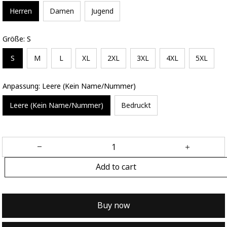
Herren
Damen
Jugend
Größe: S
S
M
L
XL
2XL
3XL
4XL
5XL
Anpassung: Leere (Kein Name/Nummer)
Leere (Kein Name/Nummer)
Bedruckt
Add to cart
Buy now