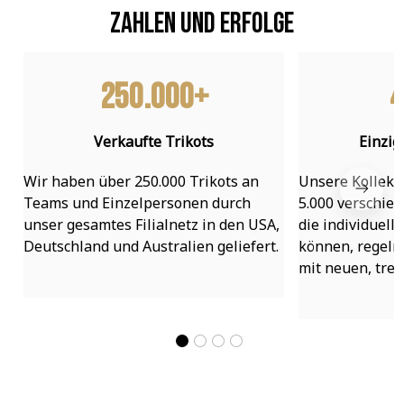
Zahlen und Erfolge
250.000+
4
Verkaufte Trikots
Einzig
Wir haben über 250.000 Trikots an 
Unsere Kollekti
Teams und Einzelpersonen durch 
5.000 verschied
unser gesamtes Filialnetz in den USA, 
die individuell
Deutschland und Australien geliefert.
können, regelmä
mit neuen, tre