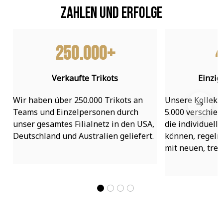
Zahlen und Erfolge
250.000+
4
Verkaufte Trikots
Einzig
Wir haben über 250.000 Trikots an 
Unsere Kollekti
Teams und Einzelpersonen durch 
5.000 verschied
unser gesamtes Filialnetz in den USA, 
die individuell
Deutschland und Australien geliefert.
können, regelmä
mit neuen, tre