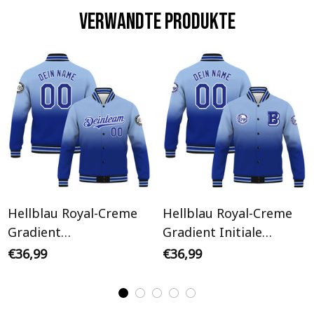
Verwandte Produkte
Hellblau Royal-Creme
Hellblau Royal-Creme
Gradient
Gradient Initiale
Personalisiertes Varsity
Personalisiertes Varsity
€36,99
€36,99
College Jacke
College Jacke