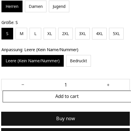
Herren
Damen
Jugend
Größe: S
S
M
L
XL
2XL
3XL
4XL
5XL
Anpassung: Leere (Kein Name/Nummer)
Leere (Kein Name/Nummer)
Bedruckt
Add to cart
Buy now