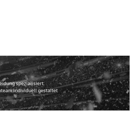
idung spezialisiert.
eam individuell gestaltet 