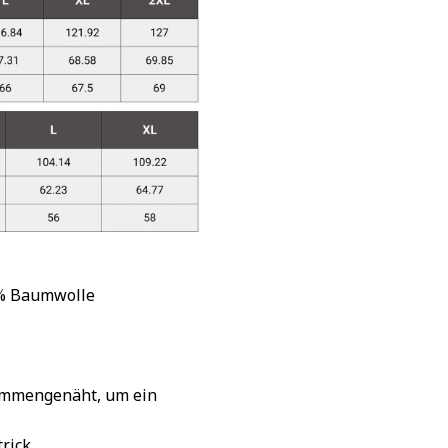
 % Baumwolle
sammengenäht, um ein
rick