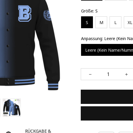
Größe: S
S
M
L
XL
Anpassung: Leere (Kein 
Leere (Kein Name/Num
RÜCKGABE &