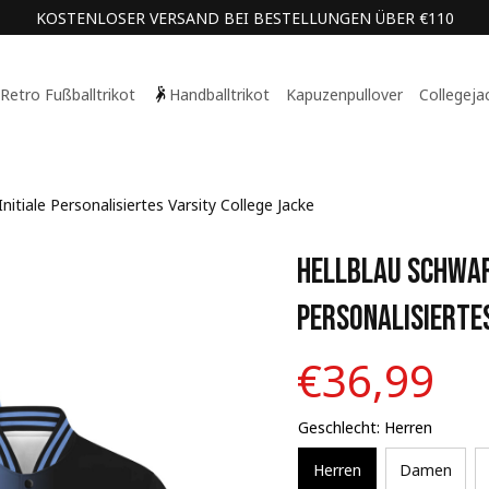
KOSTENLOSER VERSAND BEI BESTELLUNGEN ÜBER €110
Retro Fußballtrikot
Handballtrikot
Kapuzenpullover
Collegeja
nitiale Personalisiertes Varsity College Jacke
Hellblau Schwarz
Personalisiertes
€36,99
Geschlecht: Herren
Herren
Damen