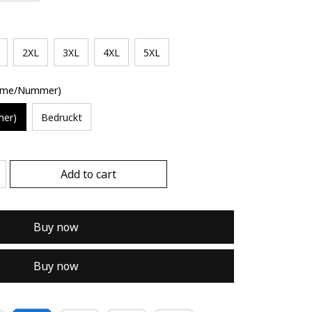
2XL
3XL
4XL
5XL
Name/Nummer)
mer)
Bedruckt
Add to cart
Buy now
Buy now