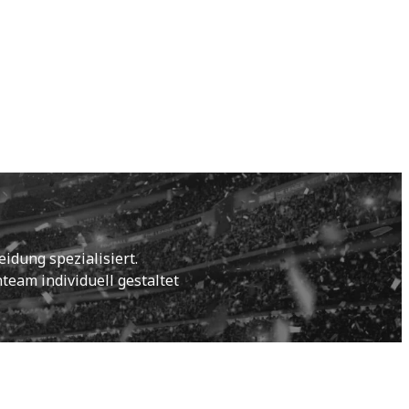
idung spezialisiert.
eam individuell gestaltet 