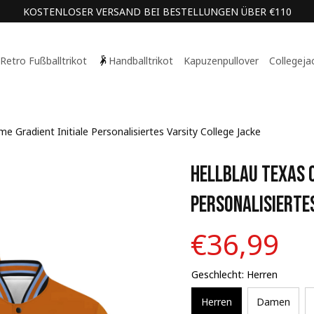
KOSTENLOSER VERSAND BEI BESTELLUNGEN ÜBER €110
Retro Fußballtrikot
Handballtrikot
Kapuzenpullover
Collegeja
e Gradient Initiale Personalisiertes Varsity College Jacke
Hellblau Texas O
Personalisiertes
€36,99
Geschlecht: Herren
Herren
Damen