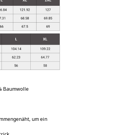
 % Baumwolle
sammengenäht, um ein
rick