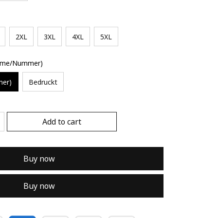
2XL
3XL
4XL
5XL
Name/Nummer)
mer)
Bedruckt
Add to cart
Buy now
Buy now