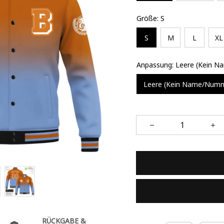
Größe: S
S
M
L
XL
Anpassung: Leere (Kein 
Leere (Kein Name/Num
RÜCKGABE &