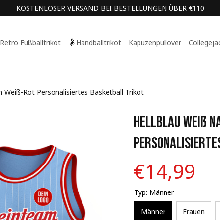
KOSTENLOSER VERSAND BEI BESTELLUNGEN ÜBER €110
Retro Fußballtrikot
Handballtrikot
Kapuzenpullover
Collegeja
n Weiß-Rot Personalisiertes Basketball Trikot
Hellblau Weiß Na
Personalisierte
€14,99
Typ: Männer
Männer
Frauen