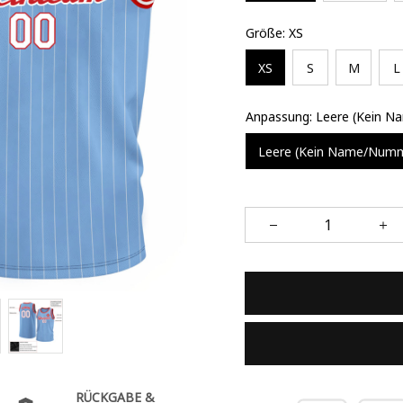
Größe: XS
XS
S
M
L
Anpassung: Leere (Kein 
Leere (Kein Name/Num
RÜCKGABE &