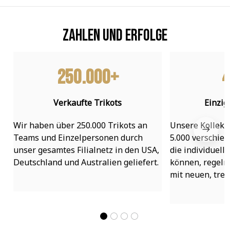
Zahlen und Erfolge
250.000+
4
Verkaufte Trikots
Einzig
Wir haben über 250.000 Trikots an 
Unsere Kollekti
Teams und Einzelpersonen durch 
5.000 verschied
unser gesamtes Filialnetz in den USA, 
die individuell
Deutschland und Australien geliefert.
können, regelmä
mit neuen, tre