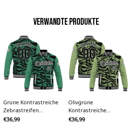
Verwandte Produkte
Grüne Kontrastreiche
Olivgrüne
Zebrastreifen
Kontrastreiche
Streetwear Cyberpunk
Zebrastreifen
€36,99
€36,99
Personalisiertes Varsity
Streetwear Cyberpunk