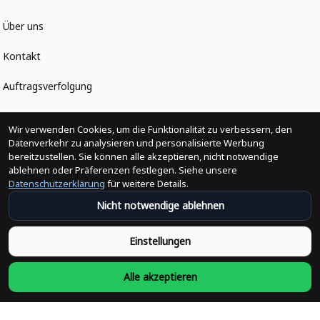
Über uns
Kontakt
Auftragsverfolgung
Politiken
Wir verwenden Cookies, um die Funktionalität zu verbessern, den
Datenverkehr zu analysieren und personalisierte Werbung
bereitzustellen. Sie können alle akzeptieren, nicht notwendige
Änderungen der Bestellung
ablehnen oder Präferenzen festlegen. Siehe unsere
Datenschutzerklärung
für weitere Details.
Versandpolitik
Nicht notwendige ablehnen
Rückerstattungsrichtlinie
Einstellungen
Rückgabepolitik
Alle akzeptieren
Datenschutzpolitik
Bedingungen der Dienstleistung