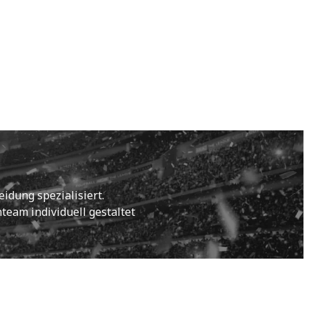
idung spezialisiert.
eam individuell gestaltet 