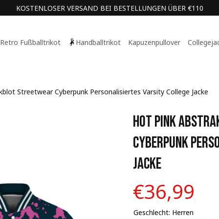
KOSTENLOSER VERSAND BEI BESTELLUNGEN ÜBER €110
Retro Fußballtrikot
Handballtrikot
Kapuzenpullover
Collegeja
nkblot Streetwear Cyberpunk Personalisiertes Varsity College Jacke
Hot Pink Abstra
Cyberpunk Person
Jacke
€36,99
Geschlecht: Herren