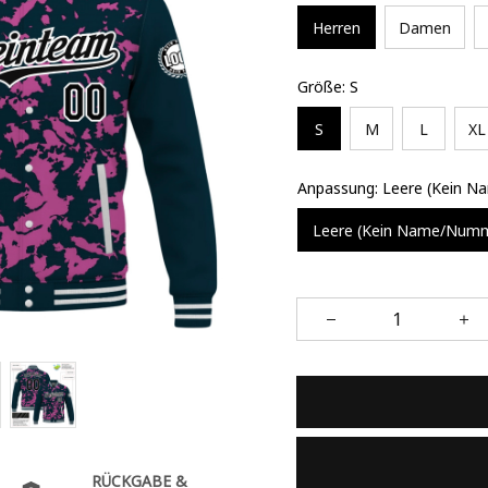
Herren
Damen
Größe: S
S
M
L
XL
Anpassung: Leere (Kein 
Leere (Kein Name/Num
RÜCKGABE &