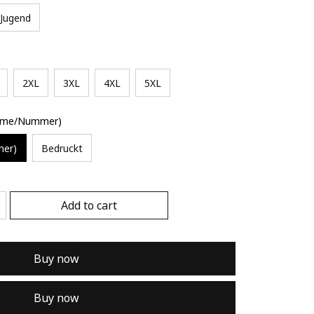
Jugend
2XL
3XL
4XL
5XL
Name/Nummer)
mer)
Bedruckt
Add to cart
Buy now
Buy now