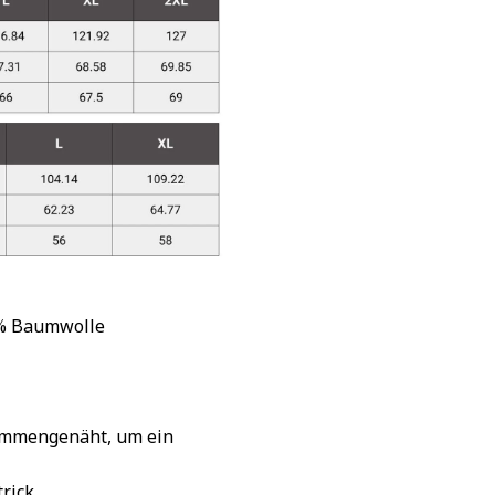
 % Baumwolle
sammengenäht, um ein
rick