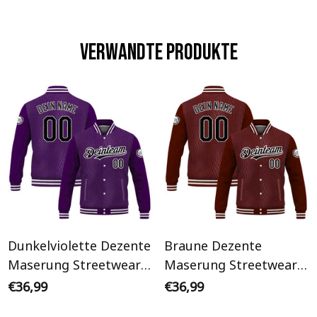
Verwandte Produkte
Dunkelviolette Dezente
Braune Dezente
Maserung Streetwear
Maserung Streetwear
Cyberpunk
Cyberpunk
€36,99
€36,99
Personalisiertes Varsity
Personalisiertes Varsity