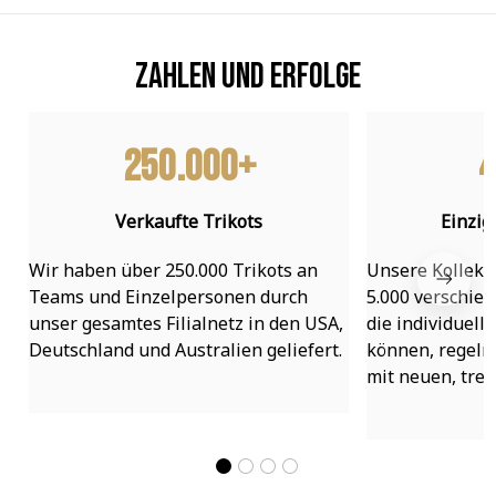
Zahlen und Erfolge
250.000+
4
Verkaufte Trikots
Einzig
Wir haben über 250.000 Trikots an 
Unsere Kollekti
Teams und Einzelpersonen durch 
5.000 verschied
unser gesamtes Filialnetz in den USA, 
die individuell
Deutschland und Australien geliefert.
können, regelmä
mit neuen, tre