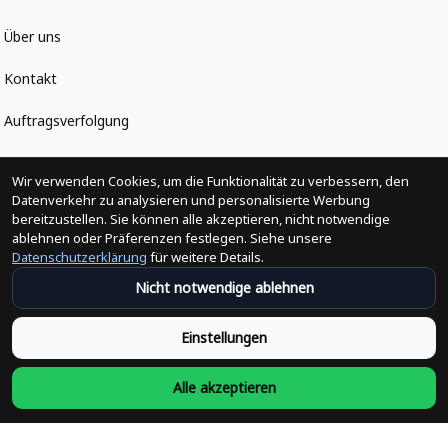
Über uns
Kontakt
Auftragsverfolgung
Politiken
Wir verwenden Cookies, um die Funktionalität zu verbessern, den
Datenverkehr zu analysieren und personalisierte Werbung
bereitzustellen. Sie können alle akzeptieren, nicht notwendige
Änderungen der Bestellung
ablehnen oder Präferenzen festlegen. Siehe unsere
Datenschutzerklärung
für weitere Details.
Versandpolitik
Nicht notwendige ablehnen
Rückerstattungsrichtlinie
Einstellungen
Rückgabepolitik
Alle akzeptieren
Datenschutzpolitik
Bedingungen der Dienstleistung