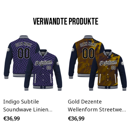
Verwandte Produkte
Indigo Subtile
Gold Dezente
Soundwave Linien
Wellenform Streetwear
Streetwear Cyberpunk
Cyberpunk
€36,99
€36,99
Personalisiertes Varsity
Personalisiertes Varsity