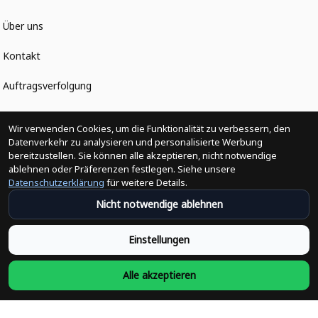
Über uns
Kontakt
Auftragsverfolgung
Politiken
Wir verwenden Cookies, um die Funktionalität zu verbessern, den
Datenverkehr zu analysieren und personalisierte Werbung
bereitzustellen. Sie können alle akzeptieren, nicht notwendige
Änderungen der Bestellung
ablehnen oder Präferenzen festlegen. Siehe unsere
Datenschutzerklärung
für weitere Details.
Versandpolitik
Nicht notwendige ablehnen
Rückerstattungsrichtlinie
Einstellungen
Rückgabepolitik
Alle akzeptieren
Datenschutzpolitik
Bedingungen der Dienstleistung