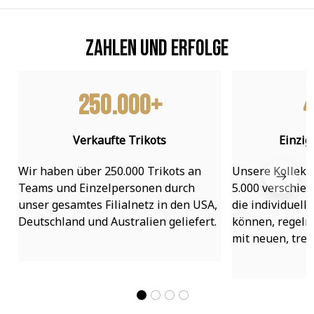
Zahlen und Erfolge
250.000+
4
Verkaufte Trikots
Einzig
Wir haben über 250.000 Trikots an 
Unsere Kollekti
Teams und Einzelpersonen durch 
5.000 verschied
unser gesamtes Filialnetz in den USA, 
die individuell
Deutschland und Australien geliefert.
können, regelmä
mit neuen, tre