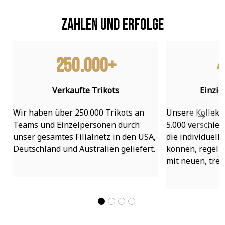
Zahlen und Erfolge
250.000+
4
Verkaufte Trikots
Einzig
Wir haben über 250.000 Trikots an 
Unsere Kollekti
Teams und Einzelpersonen durch 
5.000 verschied
unser gesamtes Filialnetz in den USA, 
die individuell
Deutschland und Australien geliefert.
können, regelmä
mit neuen, tre