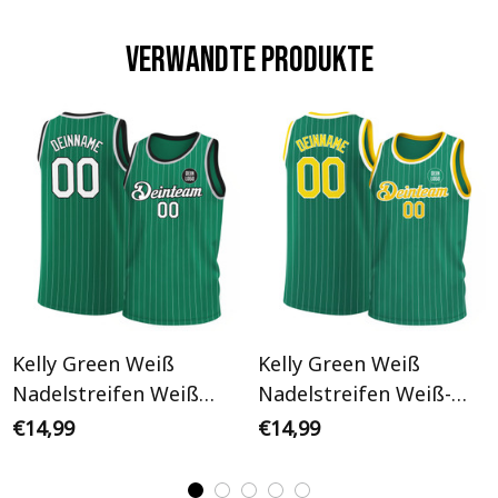
Verwandte Produkte
Kelly Green Weiß
Kelly Green Weiß
Nadelstreifen Weiß
Nadelstreifen Weiß-
Grau-Schwarz
Gold Personalisiertes
€14,99
€14,99
Personalisiertes
Basketball Trikot
Basketball Trikot